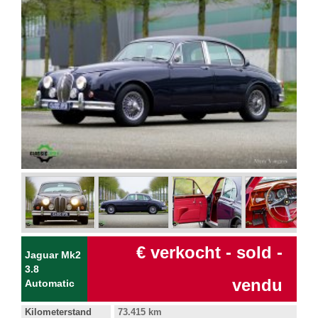
€ verkocht - sold -
Jaguar Mk2
3.8
vendu
Automatic
Kilometerstand
73.415 km