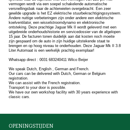
vermogen wordt via een soepel schakelende automatische
versnellingsbak naar de achterwielen overgebracht. Een zeer
gewilde upgrade is het EZ elektrische stuurbekrachtigingssysteem.
Andere nuttige verbeteringen zijn onder andere een elektrische
koelventilator, een wisselstroomdynamo en elektronische
ontsteking. Deze prachtige Jaguar Mk II wordt geleverd met een
uitgebreide onderhoudshistorie en servicedossier van de afgelopen
15 jaar. De facturen tonen duidelijk aan dat kosten noch moeite
zijn gespaard om de auto in zijn huidige uitstekende staat te
brengen en op hoog niveau te onderhouden. Deze Jaguar Mk II 3.8
Liter Automaat is een werkelijk prachtig exemplaar!
Whatsapp direct : 0031 683240411 Wilco Beijer
We speak Dutch, English , German and French.
Our cars can be delivered with Dutch, German or Belgium
registration.
We can assist with the French registration.
Transport to your door is possible.
We have our own workshop facility with 30 years experience with
classic cars.
OPENINGSTIJDEN