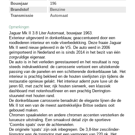
Bouwjaar
196
Brandstof
Benzine
Transmissie
Automaat
Opmerkingen
Jaguar Mk II 3.8 Liter Automaat, bouwjaar 1963.
Exterieur uitgevoerd in donkerblauw, geaccentueerd door een
roodlederen interieur en rode vloerbedekking. Deze fraaie Jaguar
Mk II werd nieuw geleverd in de VS. De auto werd in 2006
geïmporteerd in Nederland en is sinds 2014 in het bezit van één
zorgvuldige eigenaar.
De auto is in het verleden gerestaureerd en het resultaat is nog
steeds indrukwekkend: de carrosserie vertoont een uitstekende
passing van de panelen en een schitterende donkerblauwe lak. Het
interieur is prachtig bekleed en de houten sierlijsten zijn tijdens de
restauratie opnieuw gelakt. Het interieur ademt pure luxe uit de
jaren 60, met zacht leer, rijk houten sierwerk, een klassiek
dashboard met notenhoutfineer en een prachtig Derrington-
stuurwiel met houten rand.
De donkerblauwe carrosserie benadrukt de elegante lijnen die de
Mk II tot een van de meest aantrekkelijke Britse sedans ooit
gebouwd maken.
Chromen spaakwielen en andere chromen accenten versterken de
luxueuze uitstraling. Een smaakvol detail zijn de sportieve
‘Coombs spats’ over de achterwielen.
De originele ‘spats’ zijn ook inbegrepen. De 3,8-liter zescilinder-
lijnmotor was de topmotor met een vermogen van 220 pk. Het