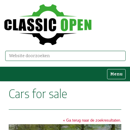
Zoek
Geavanceerd zoeken...
Toggle n
Cars for sale
« Ga terug naar de zoekresultaten.