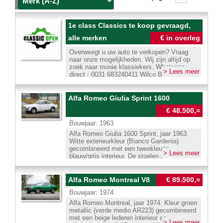
1e class Classics te koop gevraagd,
alle merken
€ in overleg
Overweegt u uw auto te verkopen? Vraag
naar onze mogelijkheden. Wij zijn altijd op
zoek naar mooie klassiekers. Whatsapp
> Lees meer
direct : 0031 683240411 Wilco Beijer
Alfa Romeo Giulia Sprint 1600
€ 48.500,=
Bouwjaar: 1963
Alfa Romeo Giulia 1600 Sprint, jaar 1963.
Witte exterieurkleur (Bianco Gardenia)
gecombineerd met een tweekleurig
> Lees meer
blauw/grijs interieur. De stoelen zijn bekleed
met donkerblauw Alcantara met grijze stoffen
middenstukken en blauwe kunstleren
zijkanten. Blauw tapijt en blauwe
Alfa Romeo Montreal V8
€ 89.500,=
zonnekleppen maken het interieur compleet.
Bouwjaar: 1974
Deze prachtige Alfa Romeo Giulia 1600
Sprint is nieuw verkocht in Italië. In 2009 is
Alfa Romeo Montreal, jaar 1974. Kleur groen
de auto geïmporteerd naar Nederland.
metallic (verde medio AR223) gecombineerd
Vervolgens is de auto uitgebreid
met een beige lederen interieur en
> Lees meer