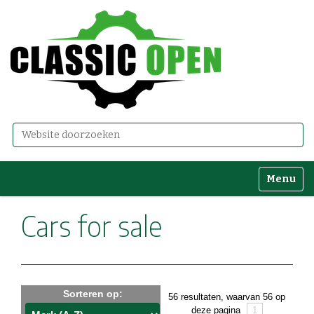
Zoek
Geavanceerd zoeken...
Toggle n
Cars for sale
Sorteren op:
56 resultaten, waarvan 56 op
deze pagina
1