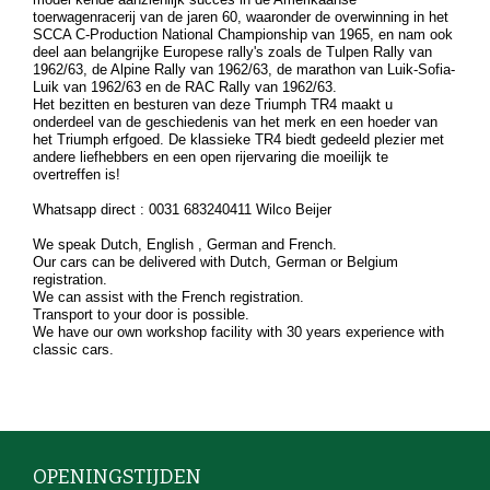
toerwagenracerij van de jaren 60, waaronder de overwinning in het
SCCA C-Production National Championship van 1965, en nam ook
deel aan belangrijke Europese rally's zoals de Tulpen Rally van
1962/63, de Alpine Rally van 1962/63, de marathon van Luik-Sofia-
Luik van 1962/63 en de RAC Rally van 1962/63.
Het bezitten en besturen van deze Triumph TR4 maakt u
onderdeel van de geschiedenis van het merk en een hoeder van
het Triumph erfgoed. De klassieke TR4 biedt gedeeld plezier met
andere liefhebbers en een open rijervaring die moeilijk te
overtreffen is!
Whatsapp direct : 0031 683240411 Wilco Beijer
We speak Dutch, English , German and French.
Our cars can be delivered with Dutch, German or Belgium
registration.
We can assist with the French registration.
Transport to your door is possible.
We have our own workshop facility with 30 years experience with
classic cars.
OPENINGSTIJDEN