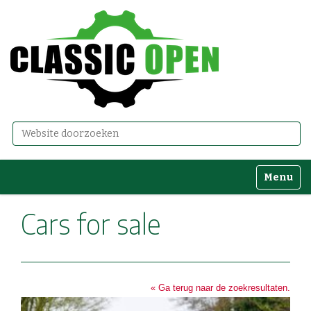
Zoek
Geavanceerd zoeken...
Toggle n
Cars for sale
« Ga terug naar de zoekresultaten.