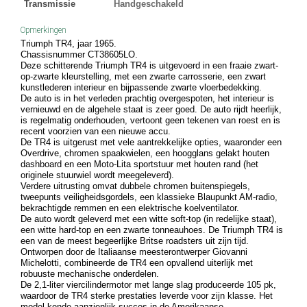
Transmissie
Handgeschakeld
Opmerkingen
Triumph TR4, jaar 1965.
Chassisnummer CT38605LO.
Deze schitterende Triumph TR4 is uitgevoerd in een fraaie zwart-
op-zwarte kleurstelling, met een zwarte carrosserie, een zwart
kunstlederen interieur en bijpassende zwarte vloerbedekking.
De auto is in het verleden prachtig overgespoten, het interieur is
vernieuwd en de algehele staat is zeer goed. De auto rijdt heerlijk,
is regelmatig onderhouden, vertoont geen tekenen van roest en is
recent voorzien van een nieuwe accu.
De TR4 is uitgerust met vele aantrekkelijke opties, waaronder een
Overdrive, chromen spaakwielen, een hoogglans gelakt houten
dashboard en een Moto-Lita sportstuur met houten rand (het
originele stuurwiel wordt meegeleverd).
Verdere uitrusting omvat dubbele chromen buitenspiegels,
tweepunts veiligheidsgordels, een klassieke Blaupunkt AM-radio,
bekrachtigde remmen en een elektrische koelventilator.
De auto wordt geleverd met een witte soft-top (in redelijke staat),
een witte hard-top en een zwarte tonneauhoes. De Triumph TR4 is
een van de meest begeerlijke Britse roadsters uit zijn tijd.
Ontworpen door de Italiaanse meesterontwerper Giovanni
Michelotti, combineerde de TR4 een opvallend uiterlijk met
robuuste mechanische onderdelen.
De 2,1-liter viercilindermotor met lange slag produceerde 105 pk,
waardoor de TR4 sterke prestaties leverde voor zijn klasse. Het
model kende aanzienlijk succes in de Amerikaanse