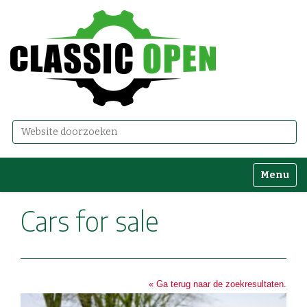
Zoek
Geavanceerd zoeken...
Toggle n
Cars for sale
« Ga terug naar de zoekresultaten.