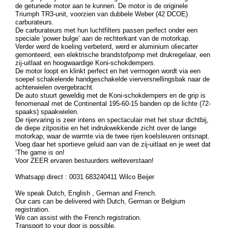
de getunede motor aan te kunnen. De motor is de originele
Triumph TR3-unit, voorzien van dubbele Weber (42 DCOE)
carburateurs.
De carburateurs met hun luchtfilters passen perfect onder een
speciale ‘power bulge’ aan de rechterkant van de motorkap.
Verder werd de koeling verbeterd, werd er aluminium oliecarter
gemonteerd, een elektrische brandstofpomp met drukregelaar, een
zij-uitlaat en hoogwaardige Koni-schokdempers.
De motor loopt en klinkt perfect en het vermogen wordt via een
soepel schakelende handgeschakelde vierversnellingsbak naar de
achterwielen overgebracht.
De auto stuurt geweldig met de Koni-schokdempers en de grip is
fenomenaal met de Continental 195-60-15 banden op de lichte (72-
spaaks) spaakwielen.
De rijervaring is zeer intens en spectaculair met het stuur dichtbij,
de diepe zitpositie en het indrukwekkende zicht over de lange
motorkap, waar de warmte via de twee rijen koelsleuven ontsnapt.
Voeg daar het sportieve geluid aan van de zij-uitlaat en je weet dat
‘The game is on!
Voor ZEER ervaren bestuurders welteverstaan!
Whatsapp direct : 0031 683240411 Wilco Beijer
We speak Dutch, English , German and French.
Our cars can be delivered with Dutch, German or Belgium
registration.
We can assist with the French registration.
Transport to your door is possible.