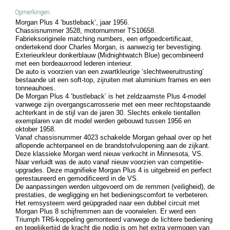
Opmerkingen
Morgan Plus 4 ‘bustleback’, jaar 1956.
Chassisnummer 3528, motornummer TS10658.
Fabrieksoriginele matching numbers, een erfgoedcertificaat,
ondertekend door Charles Morgan, is aanwezig ter bevestiging.
Exterieurkleur donkerblauw (Midnightwatch Blue) gecombineerd
met een bordeauxrood lederen interieur.
De auto is voorzien van een zwartkleurige ‘slechtweeruitrusting’
bestaande uit een soft-top, zijruiten met aluminium frames en een
tonneauhoes.
De Morgan Plus 4 ‘bustleback’ is het zeldzaamste Plus 4-model
vanwege zijn overgangscarrosserie met een meer rechtopstaande
achterkant in de stijl van de jaren 30. Slechts enkele tientallen
exemplaren van dit model werden gebouwd tussen 1956 en
oktober 1958.
Vanaf chassisnummer 4023 schakelde Morgan gehaal over op het
aflopende achterpaneel en de brandstofvulopening aan de zijkant.
Deze klassieke Morgan werd nieuw verkocht in Minnesota, VS.
Naar verluidt was de auto vanaf nieuw voorzien van competitie-
upgrades. Deze magnifieke Morgan Plus 4 is uitgebreid en perfect
gerestaureerd en gemodificeerd in de VS.
De aanpassingen werden uitgevoerd om de remmen (veiligheid), de
prestaties, de wegligging en het bedieningscomfort te verbeteren.
Het remsysteem werd geüpgraded naar een dubbel circuit met
Morgan Plus 8 schijfremmen aan de voorwielen. Er werd een
Triumph TR6-koppeling gemonteerd vanwege de lichtere bediening
en tegelijkertijd de kracht die nodig is om het extra vermogen van